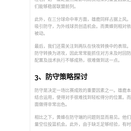
们能够稳居联盟前列。
此外，在三分球命中率方面，雄鹿同样占据上风。
吸引防守，为外线球员创造机会。而黄蜂则相对依
被动。
最后，我们还需关注到两队在快攻转换中的表现。
防守转换为进攻，因此常常能抓住对方未及时回防
配置及战术执行不够成熟，很难做到这一点。
3、防守策略探讨
防守是决定一场比赛成败的重要因素之一。雄鹿本
结合运用，使得对手很难找到轻松得分的位置。而
面做得非常出色。
相比之下，黄蜂在防守端的问题则显而易见。他们
量空位投篮机会。此外，由于缺乏足够经验，有时