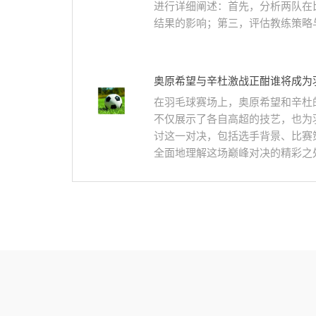
进行详细阐述：首先，分析两队在
结果的影响；第三，评估教练策略与
奥原希望与辛杜激战正酣谁将成为
在羽毛球赛场上，奥原希望和辛杜
不仅展示了各自高超的技艺，也为
讨这一对决，包括选手背景、比赛
全面地理解这场巅峰对决的精彩之处