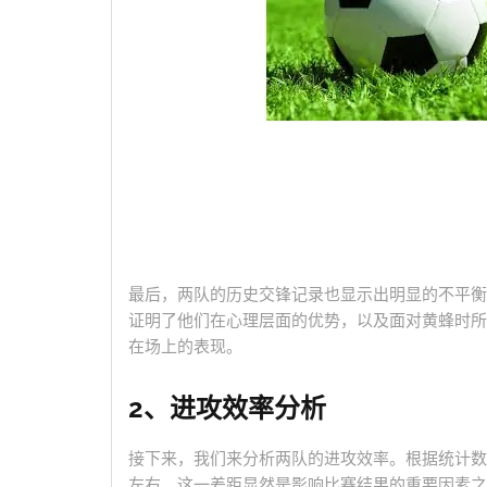
最后，两队的历史交锋记录也显示出明显的不平衡
证明了他们在心理层面的优势，以及面对黄蜂时所
在场上的表现。
2、进攻效率分析
接下来，我们来分析两队的进攻效率。根据统计数据
左右。这一差距显然是影响比赛结果的重要因素之