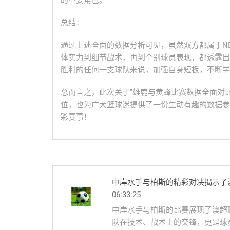
的重要角色。
总结：
通过上述全面的数据分析可见，虽然双方都属于N
体实力到细节战术，再到个别球员表现，都透露出
胜利的任何一支球队来说，加强自身短板，不断学
总而言之，此次关于"雄鹿与黄蜂比赛数据全面对
位，也为广大篮球迷提供了一份生动有趣的数据参
彩赛事！
中岸水手与柏斯的精彩对决揭示了
06:33:25
中岸水手与柏斯的比赛展现了澳超
队在技术、战术上的交锋，更是球