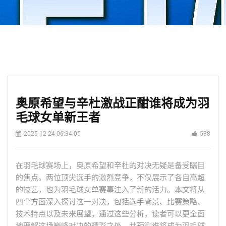
奥原希望与辛杜激战正酣谁将成为羽
毛球女单新王者
2025-12-24 06:34:05
538
在羽毛球赛场上，奥原希望和辛杜的对决无疑是备受瞩目
的焦点。两位顶尖选手的激烈竞争，不仅展示了各自高超
的技艺，也为羽毛球女单赛事注入了新的活力。本文将从
四个方面深入探讨这一对决，包括选手背景、比赛策略、
技术特点以及未来展望。通过这些分析，读者可以更全面