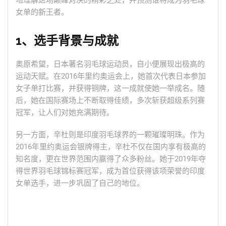
地理解这场巅峰对决的精彩之处，并预测谁将成为羽毛球
女单的新王者。
1、选手背景与成就
奥原希望，日本著名羽毛球运动员，自小便展现出极高的
运动天赋。在2016年里约奥运会上，她首次代表日本参加
女子单打比赛，并获得铜牌，这一成就使她一举成名。随
后，她在国际赛场上不断取得佳绩，多次斩获超级系列赛
冠军，让人们对她充满期待。
另一方面，辛杜则是印度羽毛球界的一颗璀璨明珠。作为
2016年里约奥运会银牌得主，辛杜不仅在国内享有极高的
知名度，更在世界范围内赢得了众多粉丝。她于2019年夺
得世界羽毛球锦标赛冠军，成为首位获得该项荣誉的印度
女单选手，进一步巩固了自己的地位。