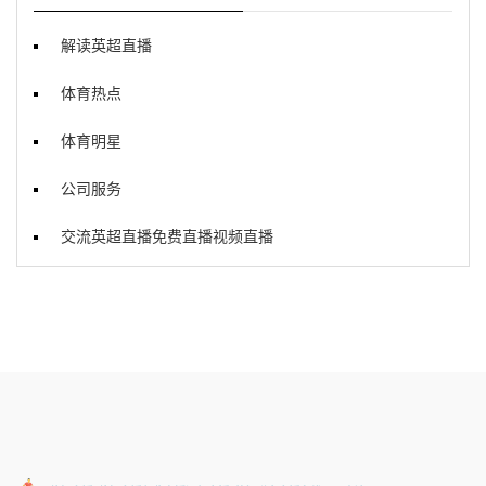
解读英超直播
体育热点
体育明星
公司服务
交流英超直播免费直播视频直播