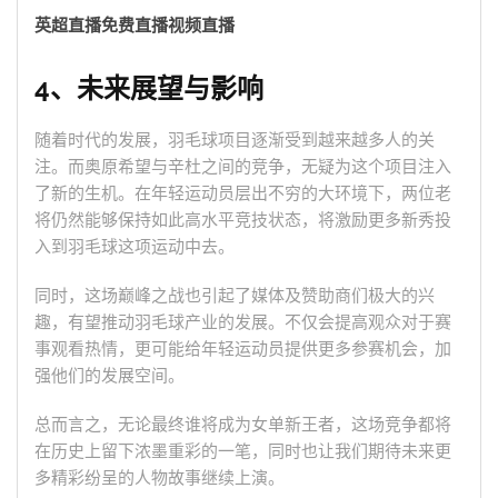
英超直播免费直播视频直播
4、未来展望与影响
随着时代的发展，羽毛球项目逐渐受到越来越多人的关
注。而奥原希望与辛杜之间的竞争，无疑为这个项目注入
了新的生机。在年轻运动员层出不穷的大环境下，两位老
将仍然能够保持如此高水平竞技状态，将激励更多新秀投
入到羽毛球这项运动中去。
同时，这场巅峰之战也引起了媒体及赞助商们极大的兴
趣，有望推动羽毛球产业的发展。不仅会提高观众对于赛
事观看热情，更可能给年轻运动员提供更多参赛机会，加
强他们的发展空间。
总而言之，无论最终谁将成为女单新王者，这场竞争都将
在历史上留下浓墨重彩的一笔，同时也让我们期待未来更
多精彩纷呈的人物故事继续上演。