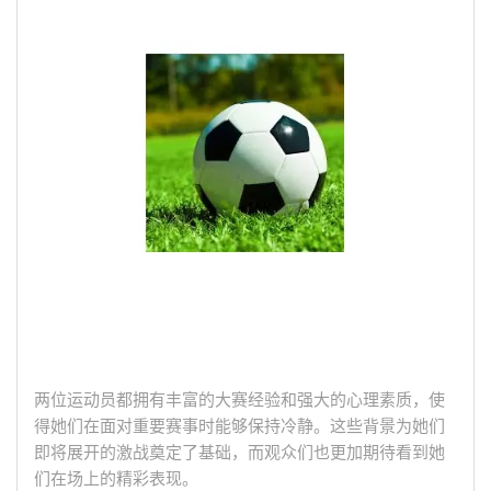
两位运动员都拥有丰富的大赛经验和强大的心理素质，使
得她们在面对重要赛事时能够保持冷静。这些背景为她们
即将展开的激战奠定了基础，而观众们也更加期待看到她
们在场上的精彩表现。