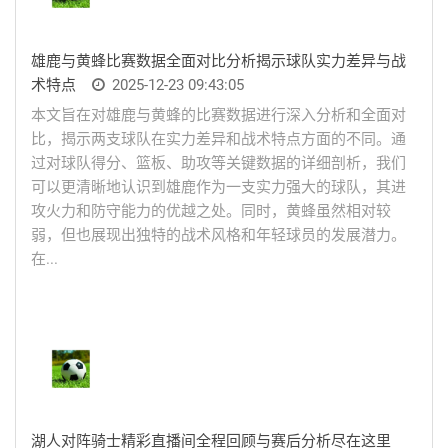
雄鹿与黄蜂比赛数据全面对比分析揭示球队实力差异与战
术特点
2025-12-23 09:43:05
本文旨在对雄鹿与黄蜂的比赛数据进行深入分析和全面对
比，揭示两支球队在实力差异和战术特点方面的不同。通
过对球队得分、篮板、助攻等关键数据的详细剖析，我们
可以更清晰地认识到雄鹿作为一支实力强大的球队，其进
攻火力和防守能力的优越之处。同时，黄蜂虽然相对较
弱，但也展现出独特的战术风格和年轻球员的发展潜力。
在...
湖人对阵骑士精彩直播间全程回顾与赛后分析尽在这里