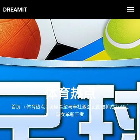
体育热点
首页
体育热点
奥原希望与辛杜激战正酣谁将成为羽毛
球女单新王者